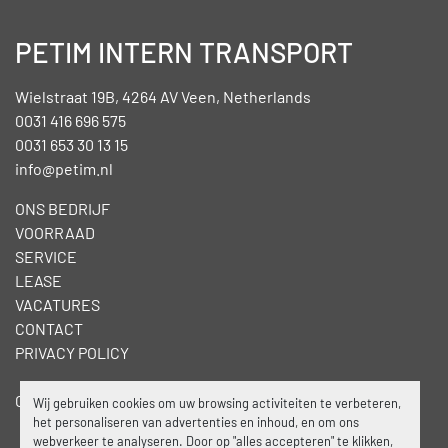
PETIM INTERN TRANSPORT
Wielstraat 19B, 4264 AV Veen, Netherlands
0031 416 696 575
0031 653 30 13 15
info@petim.nl
ONS BEDRIJF
VOORRAAD
SERVICE
LEASE
VACATURES
CONTACT
PRIVACY POLICY
Cookies beheren
Wij gebruiken cookies om uw browsing activiteiten te verbeteren,
het personaliseren van advertenties en inhoud, en om ons
webverkeer te analyseren. Door op "alles accepteren" te klikken,