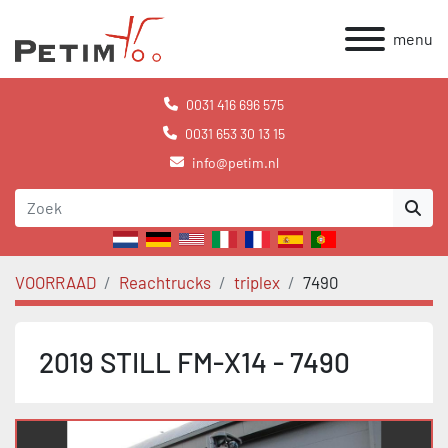
menu
0031 416 696 575
0031 653 30 13 15
info@petim.nl
VOORRAAD
Reachtrucks
triplex
7490
2019 STILL FM-X14 - 7490