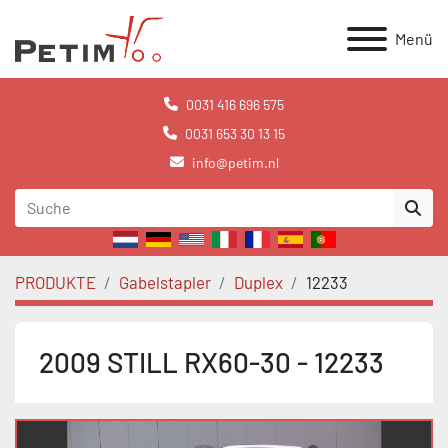
Menü
0031 416 696 575
0031 653 30 13 15
info@petim.nl
PRODUKTE
Gabelstapler
Duplex
12233
2009 STILL RX60-30 - 12233