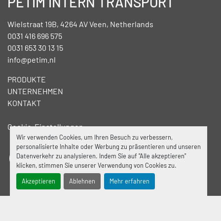
PETIM INTERN TRANSPORT
Wielstraat 19B, 4264 AV Veen, Netherlands
0031 416 696 575
0031 653 30 13 15
info@petim.nl
PRODUKTE
UNTERNEHMEN
KONTAKT
Cookie-Einstellungen
Wir verwenden Cookies, um Ihren Besuch zu verbessern,
personalisierte Inhalte oder Werbung zu präsentieren und unseren
Datenverkehr zu analysieren. Indem Sie auf "Alle akzeptieren"
facebook
linkedin
klicken, stimmen Sie unserer Verwendung von Cookies zu.
Akzeptieren
Ablehnen
Mehr erfahren