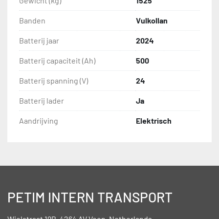
Gewicht (kg)
1525
Banden
Vulkollan
Batterij jaar
2024
Batterij capaciteit (Ah)
500
Batterij spanning (V)
24
Batterij lader
Ja
Aandrijving
Elektrisch
PETIM INTERN TRANSPORT
Wielstraat 19B, 4264 AV Veen, Netherlands