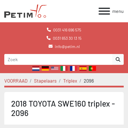
menu
0031 416 696 575
0031 653 30 13 15
info@petim.nl
VOORRAAD
Stapelaars
Triplex
2096
2018 TOYOTA SWE160 triplex -
2096