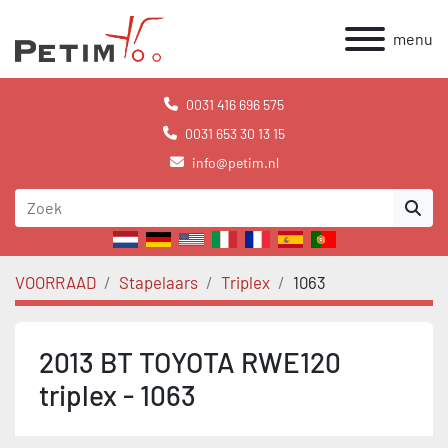
menu
0031 416 696 575
0031 653 30 13 15
info@petim.nl
VOORRAAD
Stapelaars
Triplex
1063
2013 BT TOYOTA RWE120
triplex - 1063