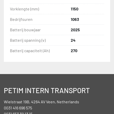
Vorklengte (mm)
1150
Bedrijfsuren
1063
Batterij bouwjaar
2025
Batterij spanning (v)
24
Batterij capaciteit (Ah)
270
PETIM INTERN TRANSPORT
Wielstraat 19B, 4264 AV Veen, Netherlands
0031 416 696 575
0031 653 30 13 15