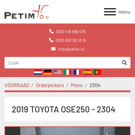
menu
0031 416 696 575
0031 653 30 13 15
info@petim.nl
VOORRAAD
Orderpickers
Mono
2304
2019 TOYOTA OSE250 - 2304