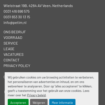
Wielstraat 19B, 4264 AV Veen, Netherlands
0031 416 696 575
0031 653 30 13 15
info@petim.nl
ONS BEDRIJF
VOORRAAD
SERVICE
LEASE
VACATURES
CONTACT
PRIVACY POLICY
Cookies beheren
Wij gebruiken cookies om uw browsing activiteiten te verbeteren,
het personaliseren van advertenties en inhoud, en om ons
webverkeer te analyseren. Door op "alles accepteren" te klikken,
geeft u toestemming voor het gebruik van onze cookies. Lees
facebook
linkedin
meer over het
Privacy beleid
.
Accepteren
Weigeren
Meer informatie