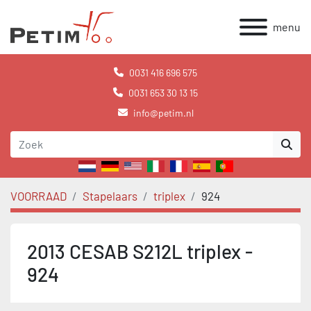
menu
0031 416 696 575
0031 653 30 13 15
info@petim.nl
VOORRAAD
Stapelaars
triplex
924
2013 CESAB S212L triplex -
924