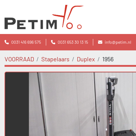
0031 416 696 575
0031 653 30 13 15
info@petim.nl
VOORRAAD
Stapelaars
Duplex
1956