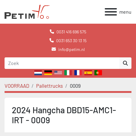
menu
0031 416 696 575
0031 653 30 13 15
info@petim.nl
VOORRAAD
Pallettrucks
0009
2024 Hangcha DBD15-AMC1-
IRT - 0009