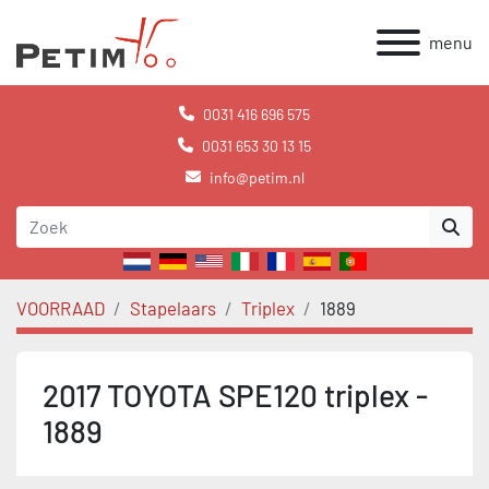
menu
0031 416 696 575
0031 653 30 13 15
info@petim.nl
VOORRAAD
Stapelaars
Triplex
1889
2017 TOYOTA SPE120 triplex -
1889