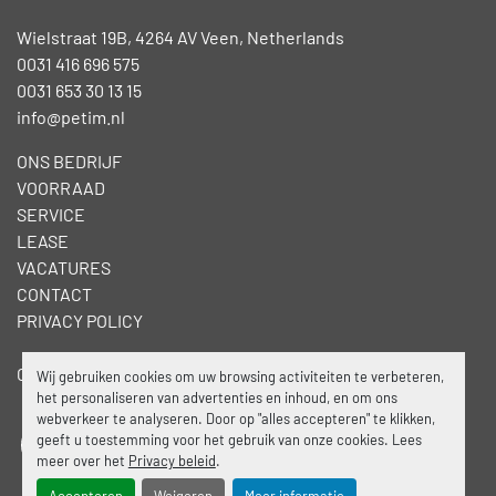
Wielstraat 19B, 4264 AV Veen, Netherlands
0031 416 696 575
0031 653 30 13 15
info@petim.nl
ONS BEDRIJF
VOORRAAD
SERVICE
LEASE
VACATURES
CONTACT
PRIVACY POLICY
Cookies beheren
Wij gebruiken cookies om uw browsing activiteiten te verbeteren,
het personaliseren van advertenties en inhoud, en om ons
webverkeer te analyseren. Door op "alles accepteren" te klikken,
geeft u toestemming voor het gebruik van onze cookies. Lees
facebook
linkedin
meer over het
Privacy beleid
.