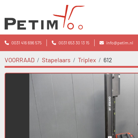
0031 416 696 575
0031 653 30 13 15
info@petim.nl
VOORRAAD
Stapelaars
Triplex
612