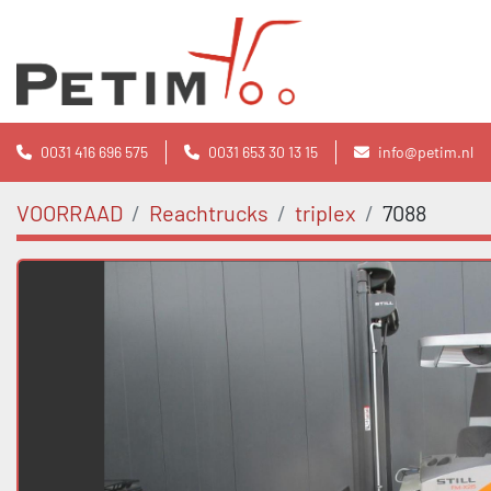
0031 416 696 575
0031 653 30 13 15
info@petim.nl
VOORRAAD
Reachtrucks
triplex
7088