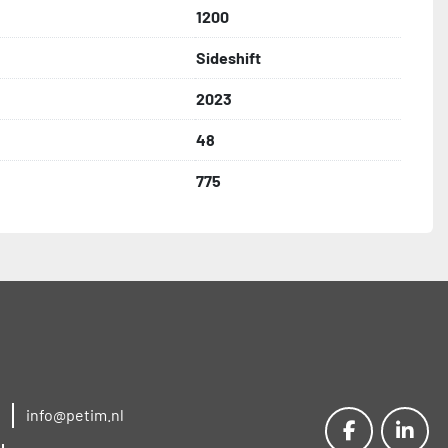
1200
Sideshift
2023
48
775
info@petim.nl
facebook
linke