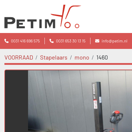
0031 416 696 575
0031 653 30 13 15
info@petim.nl
VOORRAAD
Stapelaars
mono
1460