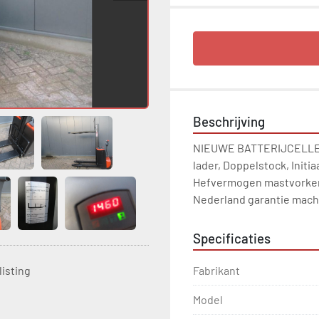
Beschrijving
NIEUWE BATTERIJCELLEN
lader, Doppelstock, Initi
Hefvermogen mastvorken 
Nederland garantie machin
Specificaties
Fabrikant
listing
Model