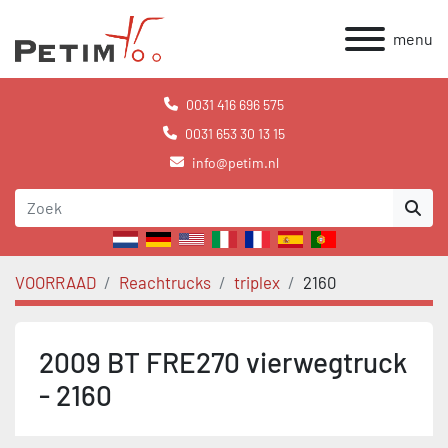
menu
0031 416 696 575
0031 653 30 13 15
info@petim.nl
VOORRAAD
Reachtrucks
triplex
2160
2009 BT FRE270 vierwegtruck
- 2160