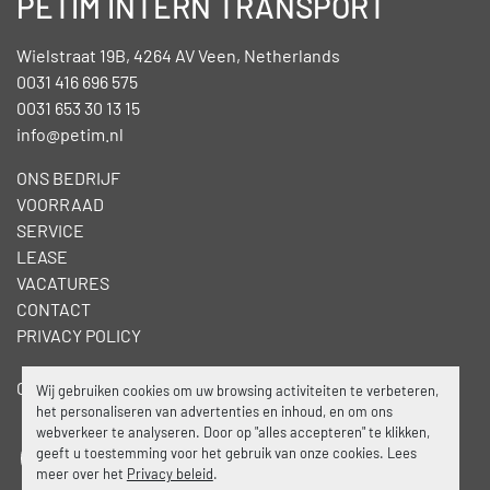
PETIM INTERN TRANSPORT
Wielstraat 19B, 4264 AV Veen, Netherlands
0031 416 696 575
0031 653 30 13 15
info@petim.nl
ONS BEDRIJF
VOORRAAD
SERVICE
LEASE
VACATURES
CONTACT
PRIVACY POLICY
Cookies beheren
Wij gebruiken cookies om uw browsing activiteiten te verbeteren,
het personaliseren van advertenties en inhoud, en om ons
webverkeer te analyseren. Door op "alles accepteren" te klikken,
geeft u toestemming voor het gebruik van onze cookies. Lees
facebook
linkedin
meer over het
Privacy beleid
.