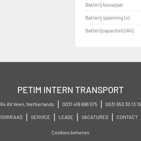
Batterij bouwjaar
Batterij spanning (v)
Batterijcapaciteit (Ah)
PETIM INTERN TRANSPORT
264 AV Veen, Netherlands
0031 416 696 575
0031 653 30 13 15
VOORRAAD
SERVICE
LEASE
VACATURES
CONTACT
Cookies beheren