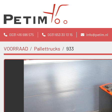
0031 416 696 575
0031 653 30 13 15
info@petim.nl
VOORRAAD
Pallettrucks
933