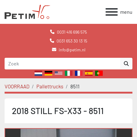
menu
0031 416 696 575
0031 653 30 13 15
info@petim.nl
VOORRAAD
Pallettrucks
8511
2018 STILL FS-X33 - 8511