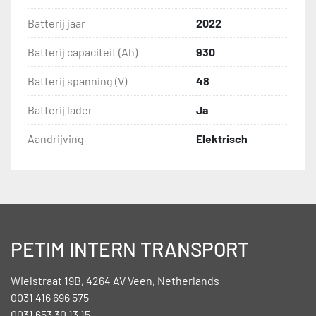
Batterij jaar
2022
Batterij capaciteit (Ah)
930
Batterij spanning (V)
48
Batterij lader
Ja
Aandrijving
Elektrisch
PETIM INTERN TRANSPORT
Wielstraat 19B, 4264 AV Veen, Netherlands
0031 416 696 575
0031 653 30 13 15