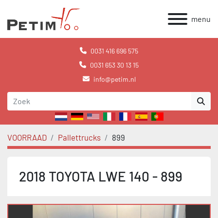
menu
0031 416 696 575
0031 653 30 13 15
info@petim.nl
VOORRAAD
Pallettrucks
899
2018 TOYOTA LWE 140 - 899