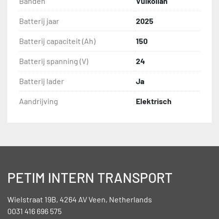
Banden
Vulkollan
Batterij jaar
2025
Batterij capaciteit (Ah)
150
Batterij spanning (V)
24
Batterij lader
Ja
Aandrijving
Elektrisch
PETIM INTERN TRANSPORT
Wielstraat 19B, 4264 AV Veen, Netherlands
0031 416 696 575