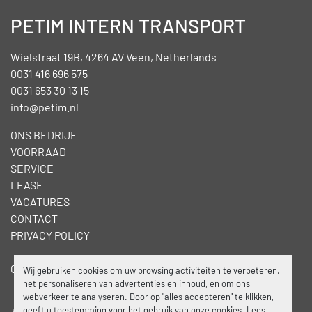
PETIM INTERN TRANSPORT
Wielstraat 19B, 4264 AV Veen, Netherlands
0031 416 696 575
0031 653 30 13 15
info@petim.nl
ONS BEDRIJF
VOORRAAD
SERVICE
LEASE
VACATURES
CONTACT
PRIVACY POLICY
Cookies beheren
Wij gebruiken cookies om uw browsing activiteiten te verbeteren,
het personaliseren van advertenties en inhoud, en om ons
webverkeer te analyseren. Door op "alles accepteren" te klikken,
geeft u toestemming voor het gebruik van onze cookies. Lees