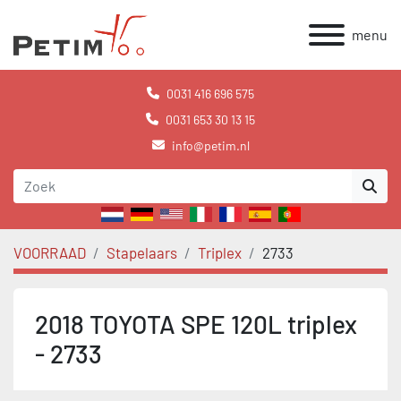
menu
0031 416 696 575
0031 653 30 13 15
info@petim.nl
VOORRAAD
Stapelaars
Triplex
2733
2018 TOYOTA SPE 120L triplex
- 2733