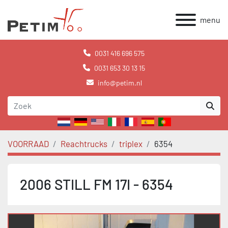
menu
0031 416 696 575
0031 653 30 13 15
info@petim.nl
VOORRAAD
Reachtrucks
triplex
6354
2006 STILL FM 17I - 6354