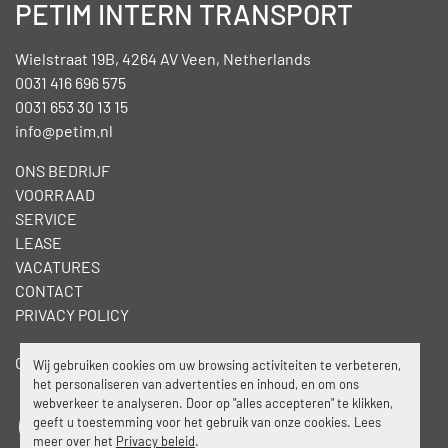
PETIM INTERN TRANSPORT
Wielstraat 19B, 4264 AV Veen, Netherlands
0031 416 696 575
0031 653 30 13 15
info@petim.nl
ONS BEDRIJF
VOORRAAD
SERVICE
LEASE
VACATURES
CONTACT
PRIVACY POLICY
Cookies beheren
Wij gebruiken cookies om uw browsing activiteiten te verbeteren,
het personaliseren van advertenties en inhoud, en om ons
webverkeer te analyseren. Door op "alles accepteren" te klikken,
geeft u toestemming voor het gebruik van onze cookies. Lees
facebook
linkedin
meer over het
Privacy beleid
.