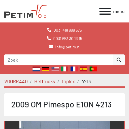
menu
0031 416 696 575
0031 653 30 13 15
info@petim.nl
VOORRAAD
Heftrucks
triplex
4213
2009 OM Pimespo E10N 4213