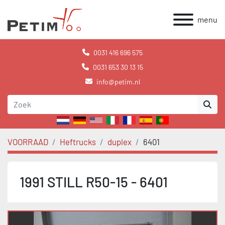
menu
0031 416 696 575
0031 653 30 13 15
info@petim.nl
VOORRAAD
Heftrucks
duplex
6401
1991 STILL R50-15 - 6401