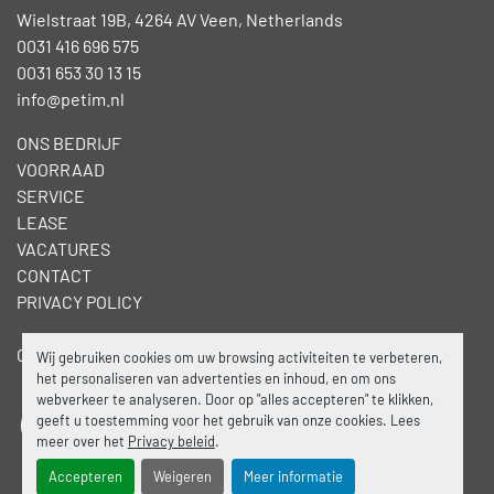
Wielstraat 19B, 4264 AV Veen, Netherlands
0031 416 696 575
0031 653 30 13 15
info@petim.nl
ONS BEDRIJF
VOORRAAD
SERVICE
LEASE
VACATURES
CONTACT
PRIVACY POLICY
Cookies beheren
Wij gebruiken cookies om uw browsing activiteiten te verbeteren,
het personaliseren van advertenties en inhoud, en om ons
webverkeer te analyseren. Door op "alles accepteren" te klikken,
geeft u toestemming voor het gebruik van onze cookies. Lees
facebook
linkedin
meer over het
Privacy beleid
.
Accepteren
Weigeren
Meer informatie