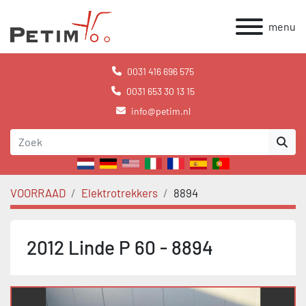
menu
0031 416 696 575
0031 653 30 13 15
info@petim.nl
VOORRAAD
Elektrotrekkers
8894
2012 Linde P 60 - 8894